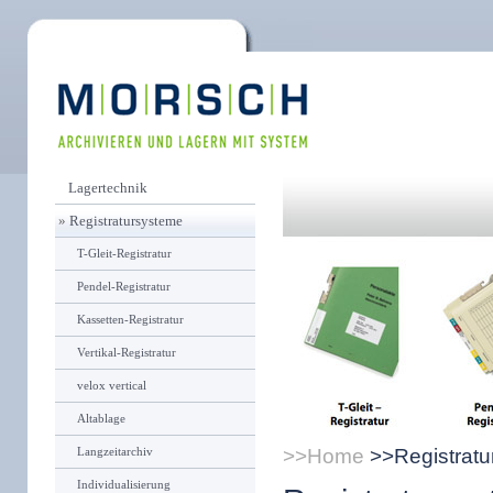
Lagertechnik
»
Registratursysteme
T-Gleit-Registratur
Pendel-Registratur
Kassetten-Registratur
Vertikal-Registratur
velox vertical
Altablage
Langzeitarchiv
Home
Registrat
Individualisierung