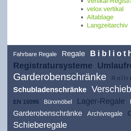
Vertikal-Registr
velox vertikal
Altablage
Langzeitarchiv
Bibliot
Regale
Fahrbare Regale
Registratursysteme
Umlaufr
Garderobenschränke
Rollr
Verschieb
Schubladenschränke
Lager-Regale
EN 15095
Büromöbel
Garderobenschränke
Archivregale
Schieberegale