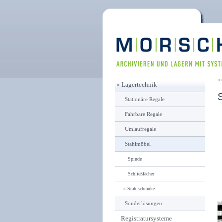
»
Lagertechnik
Stationäre Regale
Fahrbare Regale
Umlaufregale
Stahlmöbel
Spinde
Schließfächer
»
Stahlschränke
Sonderlösungen
Registratursysteme