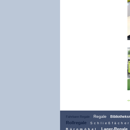
Regale
Bibliotheks
Fahrbare Regale
Rollregale
Schließfäche
Lager-Regale
Büromöbel