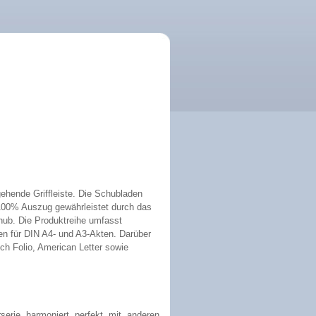
ehende Griffleiste. Die Schubladen
 100% Auszug gewährleistet durch das
ub. Die Produktreihe umfasst
den für DIN A4- und A3-Akten. Darüber
ch Folio, American Letter sowie
erie harmoniert perfekt mit anderen