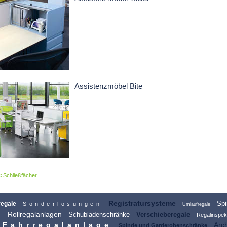
Assistenzmöbel Bite
Schließfächer
Registratursysteme
Spi
regale
Sonderlösungen
Umlaufregale
Rollregalanlagen
Schubladenschränke
Verschieberegale
r
Regalinspek
Fahrregalanlage
Arch
Spinde und Garderobenschränke