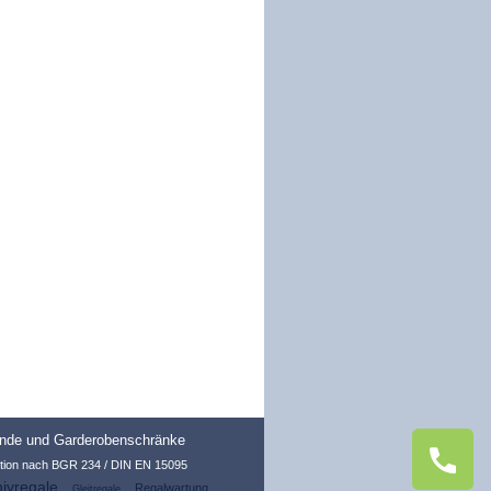
nde und Garderobenschränke
tion nach BGR 234 / DIN EN 15095
ivregale
Regalwartung
Gleitregale