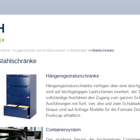
Home
Lagertechnik und Archivsysteme
Stahlmöbel
Stahlschränke
Stahlschränke
Hängeregistraturschränke
Hängeregistraturschränke verfügen über eine durchg
sind auf leichtgängigen Laufschienen montiert, der
vollständige Ausfahren den Zugang zum ganzen Sch
Ausführungen mit fünf, vier, drei und zwei Schubla
hinaus sind auf Anfrage Modelle für die Formate Dut
Foolscap erhältlich.
Containersystem
Das moderne Design der hochwertigen Containers