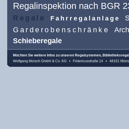
Regalinspektion nach BGR 2
Regale
Fahrregalanlage
Garderobenschränke
Arch
Schieberegale
Möchten Sie weitere Infos zu unseren Regalsystemen, Bibliotheksreg
Wolfgang Morsch GmbH & Co. KG • Fridericusstraße 14 • 48161 Münst