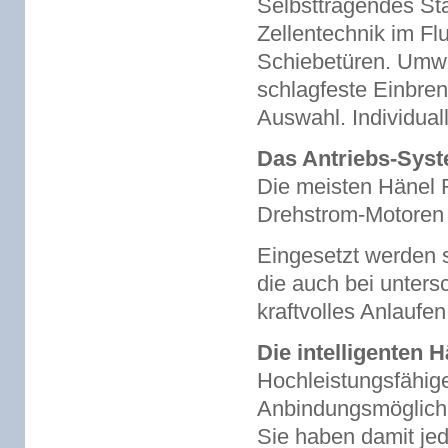
Selbsttragendes Sta
Zellentechnik im Fl
Schiebetüren. Umwe
schlagfeste Einbre
Auswahl. Individual
Das Antriebs-Sys
Die meisten Hänel R
Drehstrom-Motoren 
Eingesetzt werden 
die auch bei unters
kraftvolles Anlauf
Die intelligenten 
Hochleistungsfähig
Anbindungsmöglichk
Sie haben damit jed