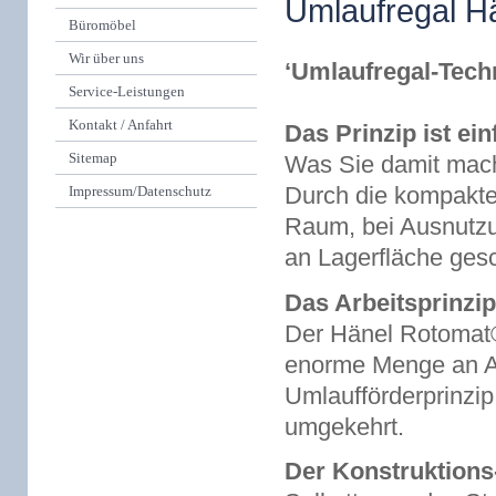
Umlaufregal Hä
Büromöbel
Wir über uns
‘Umlaufregal-Techn
Service-Leistungen
Kontakt / Anfahrt
Das Prinzip ist ein
Sitemap
Was Sie damit mach
Durch die kompakt
Impressum/Datenschutz
Raum, bei Ausnutz
an Lagerfläche ges
Das Arbeitsprinzip
Der Hänel Rotomat®
enorme Menge an Ab
Umlaufförderprinzip
umgekehrt.
Der Konstruktions