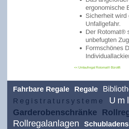
ergonomische 
Sicherheit wird
Unfallgefahr.
Der Rotomat® sc
unbefugten Zugr
Formschönes De
Individuallacki
Umlaufregal Rotomat® Bürolift
Bibliot
Fahrbare Regale
Regale
Uml
Registratursysteme
Garderobenschränke
Rollre
Rollregalanlagen
Schubladens