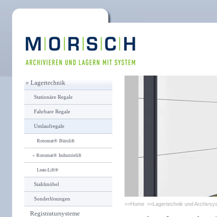
»
Lagertechnik
Stationäre Regale
Fahrbare Regale
Umlaufregale
Rotomat® Bürolift
»
Rotomat® Industrielift
Lean-Lift®
Stahlmöbel
Sonderlösungen
Home
Lagertechnik und Archivsy
Registratursysteme