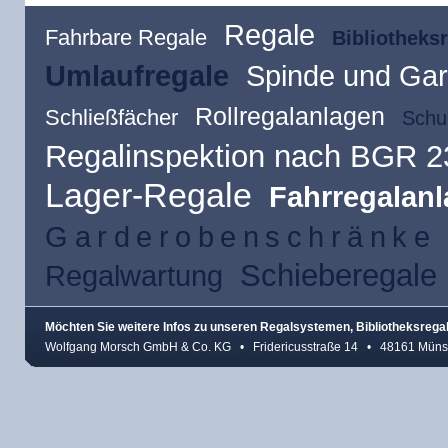
Regale
Fahrbare Regale
Bibliotheks
Umlaufregale
Spinde und Ga
Rollregalanlagen
Schließfächer
Schu
Regalinspektion nach BGR 2
Lager-Regale
Fahrregalan
Garderobenschränke
Schieberegale
Regalwartung
Möchten Sie weitere Infos zu unseren Regalsystemen, Bibliotheksreg
Wolfgang Morsch GmbH & Co. KG • Fridericusstraße 14 • 48161 Münst