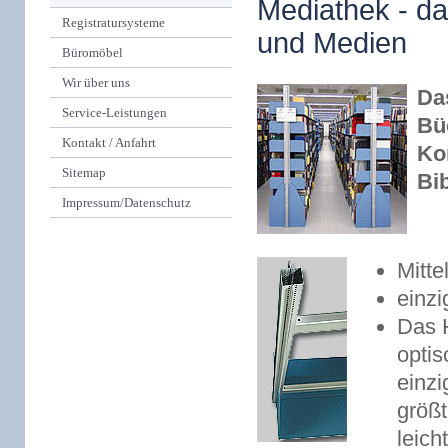
Mediathek - da
Registratursysteme
und Medien
Büromöbel
Wir über uns
Da
Service-Leistungen
Bü
Kontakt / Anfahrt
Ko
Sitemap
Bi
Impressum/Datenschutz
Mitte
einzi
Das 
optis
einzi
größt
leic