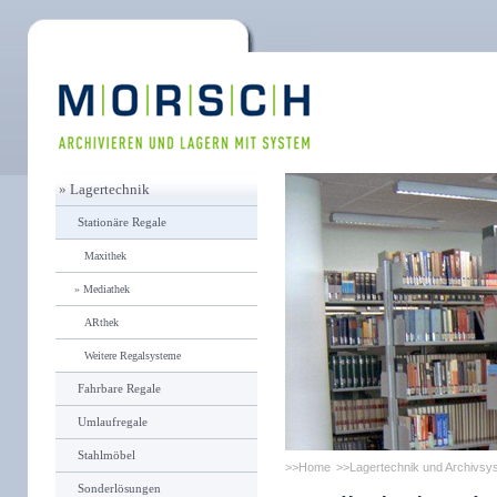
»
Lagertechnik
Stationäre Regale
Maxithek
»
Mediathek
ARthek
Weitere Regalsysteme
Fahrbare Regale
Umlaufregale
Stahlmöbel
Home
Lagertechnik und Archivsy
Sonderlösungen