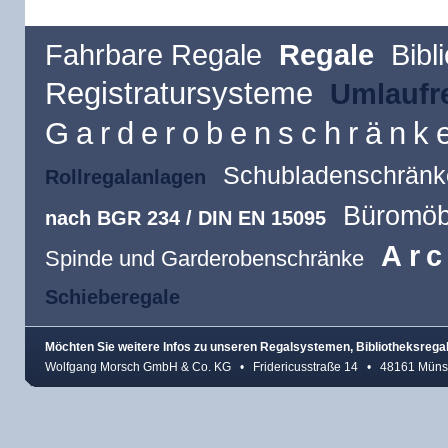
Fahrbare Regale
Regale
Bibl
Registratursysteme
Umlaufr
Garderobenschränk
Schubladenschränk
Rollregalanlagen
Büromöb
nach BGR 234 / DIN EN 15095
Arc
Spinde und Garderobenschränke
Schieberegale
Möchten Sie weitere Infos zu unseren Regalsystemen, Bibliotheksreg
Wolfgang Morsch GmbH & Co. KG • Fridericusstraße 14 • 48161 Münst