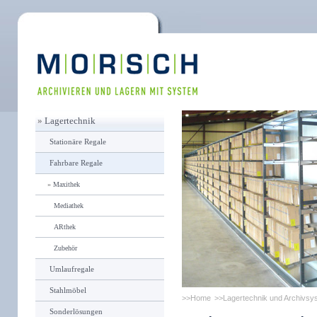
»
Lagertechnik
Stationäre Regale
Fahrbare Regale
»
Maxithek
Mediathek
ARthek
Zubehör
Umlaufregale
Stahlmöbel
Home
Lagertechnik und Archivsy
Sonderlösungen