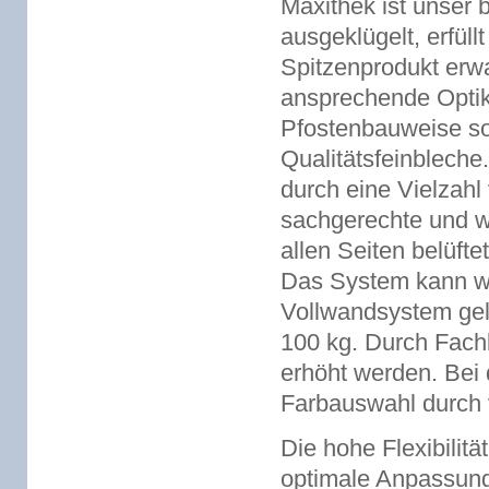
Maxithek ist unser
ausgeklügelt, erfüll
Spitzenprodukt erwa
ansprechende Optik 
Pfostenbauweise s
Qualitätsfeinbleche.
durch eine Vielzah
sachgerechte und wi
allen Seiten belüft
Das System kann wa
Vollwandsystem gel
100 kg. Durch Fach
erhöht werden. Bei 
Farbauswahl durch v
Die hohe Flexibilit
optimale Anpassun